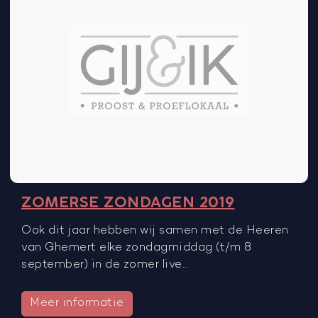
ZOMERSE ZONDAGEN 2019
Ook dit jaar hebben wij samen met de Heeren
van Ghemert elke zondagmiddag (t/m 8
september) in de zomer live…
Meer informatie