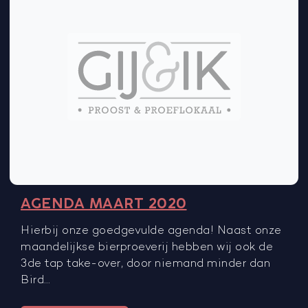
AGENDA MAART 2020
Hierbij onze goedgevulde agenda! Naast onze
maandelijkse bierproeverij hebben wij ook de
3de tap take-over, door niemand minder dan
Bird…