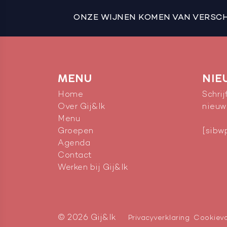
ONZE WIJNEN KOMEN VAN VERSCHI
MENU
NIE
Home
Schrij
Over Gij&Ik
nieuw
Menu
Groepen
[sibw
Agenda
Contact
Werken bij Gij&Ik
© 2026 Gij&Ik
Privacyverklaring
Cookiev