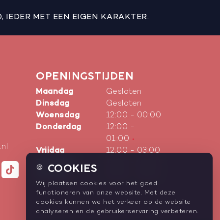
 IEDER MET EEN EIGEN KARAKTER.
OPENINGSTIJDEN
Maandag
Gesloten
Dinsdag
Gesloten
Woensdag
12:00
-
00:00
Donderdag
12:00
-
01:00
.nl
Vrijdag
12:00
-
03:00
Zaterdag
12:00
-
03:00
COOKIES
🍪
Zondag
12:00
-
23:00
Wij plaatsen cookies voor het goed
functioneren van onze website. Met deze
cookies kunnen we het verkeer op de website
analyseren en de gebruikerservaring verbeteren.