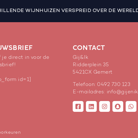
LLENDE WIJNHUIZEN VERSPREID OVER DE WERELD,
UWSBRIEF
CONTACT
f je direct in voor de
Gij&Ik
sbrief!
Ridderplein 35
5421CX
Gemert
p_form id=1]
Telefoon:
0492 730 123
E-mailadres:
info@gijenik
oorkeuren