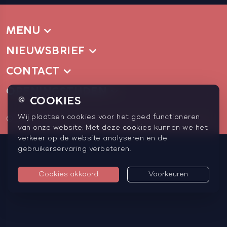
MENU
NIEUWSBRIEF
CONTACT
OPENINGSTIJDEN
COOKIES
🍪
Wij plaatsen cookies voor het goed functioneren
© 2026 Gij&Ik
Privacyverklaring
Cookievoorkeuren
van onze website. Met deze cookies kunnen we het
verkeer op de website analyseren en de
gebruikerservaring verbeteren.
Cookies akkoord
Voorkeuren