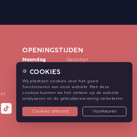
OPENINGSTIJDEN
Maandag
Gesloten
Dinsdag
Gesloten
COOKIES
🍪
Woensdag
12:00
-
00:00
Donderdag
Wij plaatsen cookies voor het goed
12:00
-
functioneren van onze website. Met deze
01:00
cookies kunnen we het verkeer op de website
.nl
Vrijdag
12:00
-
03:00
analyseren en de gebruikerservaring verbeteren.
Zaterdag
12:00
-
03:00
Zondag
12:00
-
23:00
Cookies akkoord
Voorkeuren