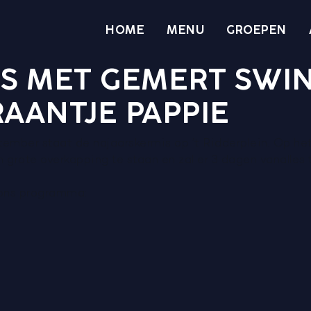
HOME
MENU
GROEPEN
S MET GEMERT SWIN
RAANTJE PAPPIE
ptember staat de najaarskermis op ’t Ridderplein. Op h
 grote overkapping te staan en zal er 3 dagen vanalles 
 ons programma: