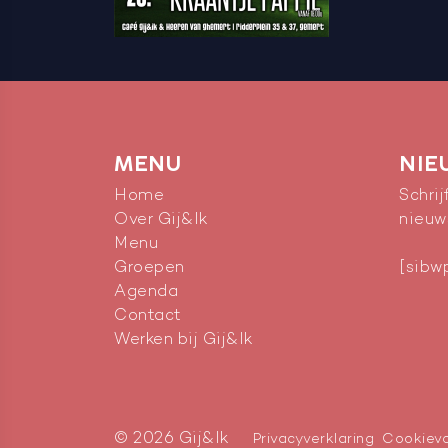
MENU
NIE
Home
Schrij
Over Gij&Ik
nieuw
Menu
Groepen
[sibw
Agenda
Contact
Werken bij Gij&Ik
© 2026 Gij&Ik
Privacyverklaring
Cookiev