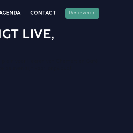
AGENDA
CONTACT
Reserveren
GT LIVE,
et plein voor Heeren van Ghemert en Café
te beleven zijn voor jong&oud!!