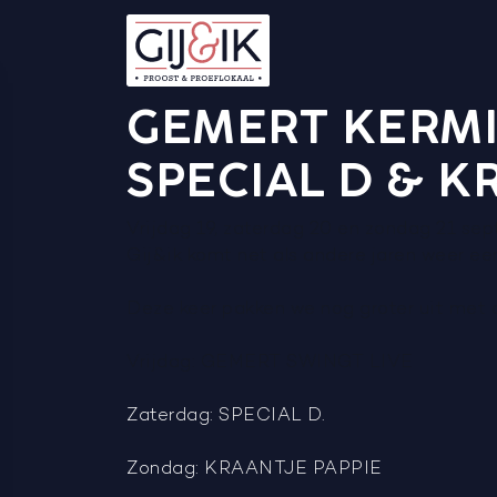
GEMERT KERMI
SPECIAL D & K
Vrijdag 19, zaterdag 20 en zondag 21 se
Gij&ik komt net als andere jaren weer een
Deze keer pakken we nog groter uit met
V
rijdag: GEMERT SWINGT LIVE
Zaterdag: SPECIAL D.
Zondag: KRAANTJE PAPPIE