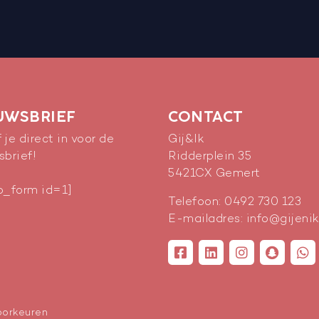
UWSBRIEF
CONTACT
f je direct in voor de
Gij&Ik
sbrief!
Ridderplein 35
5421CX
Gemert
p_form id=1]
Telefoon:
0492 730 123
E-mailadres:
info@gijenik
oorkeuren