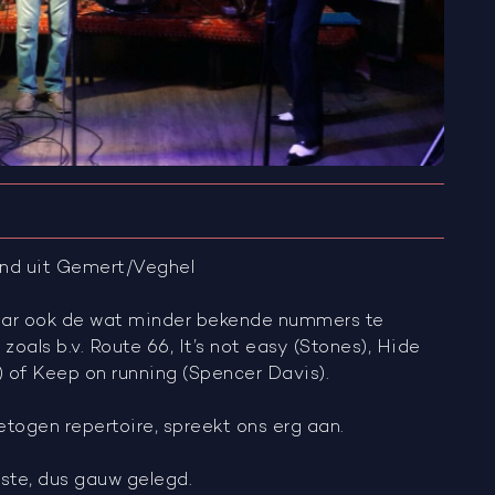
and uit Gemert/Veghel
aar ook de wat minder bekende nummers te
oals b.v. Route 66, It’s not easy (Stones), Hide
) of Keep on running (Spencer Davis).
etogen repertoire, spreekt ons erg aan.
kste, dus gauw gelegd.