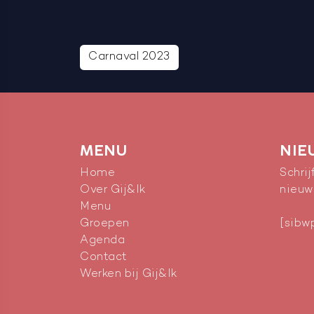
Carnaval 2023
MENU
NIE
Home
Schrij
Over Gij&Ik
nieuw
Menu
Groepen
[sibw
Agenda
Contact
Werken bij Gij&Ik