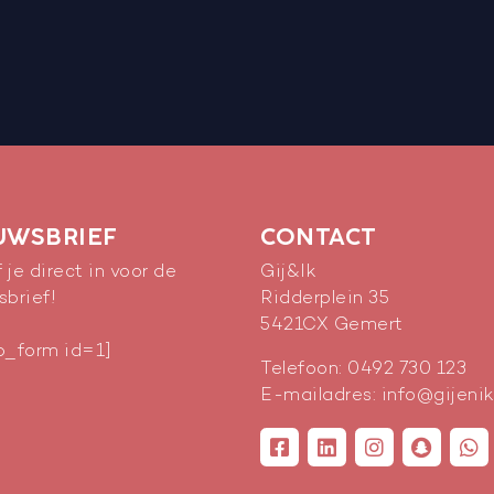
UWSBRIEF
CONTACT
f je direct in voor de
Gij&Ik
sbrief!
Ridderplein 35
5421CX
Gemert
p_form id=1]
Telefoon:
0492 730 123
E-mailadres:
info@gijenik